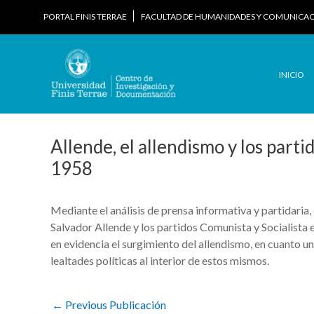
Skip
PORTAL FINIS TERRAE
FACULTAD DE HUMANIDADES Y COMUNICA
to
content
INICIO
Allende, el allendismo y los parti
1958
Mediante el análisis de prensa informativa y partidaria,
Salvador Allende y los partidos Comunista y Socialista 
en evidencia el surgimiento del allendismo, en cuanto un
lealtades políticas al interior de estos mismos.
Post
←
Previous Publicación