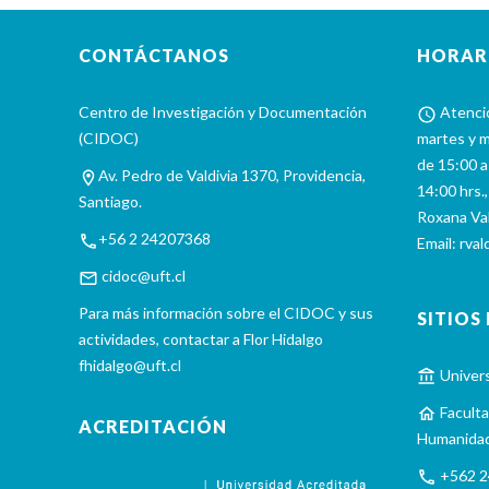
navigation
CONTÁCTANOS
HORAR
Centro de Investigación y Documentación
Atenció
(CIDOC)
martes y m
de 15:00 a
Av. Pedro de Valdivia 1370, Providencia,
14:00 hrs.,
Santiago.
Roxana Va
+56 2 24207368
Email:
rval
cidoc@uft.cl
Para más información sobre el CIDOC y sus
SITIOS
actividades, contactar a Flor Hidalgo
fhidalgo@uft.cl
Univers
Faculta
ACREDITACIÓN
Humanida
+562 2