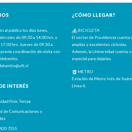
IOS
¿CÓMO LLEGAR?
n al público los días lunes,
BICICLETA
iércoles de 09:30 a 14:00 hrs. y
El sector de Providencia cuenta 
 17:30 hrs. Jueves de 09:30 a
amplias y excelentes ciclovías.
 previa coordinación de visita con
Además, la Universidad cuenta c
ldebenito.
especial para dejarlas.
debenito@uft.cl
METRO
Estación de Metro Inés de Suáre
 DE INTERÉS
Línea 6.
idad Finis Terrae
d de Comunicaciones y
des
420 7255