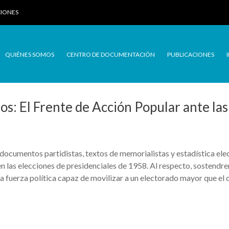
CIONES
QUIÉNES SOMOS
CENTRO DE DOCUMENTACIÓN
PUBLICACIONES
dos: El Frente de Acción Popular ante la
 documentos partidistas, textos de memorialistas y estadística elec
en las elecciones de presidenciales de 1958. Al respecto, sostendr
a fuerza política capaz de movilizar a un electorado mayor que el d