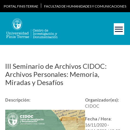
Skip
PORTAL FINIS TERRAE
FACULTAD DE HUMANIDADES Y COMUNICACIONES
to
content
Main Menu
III Seminario de Archivos CIDOC:
Archivos Personales: Memoria,
Miradas y Desafíos
Descripción:
Organizador(es):
CIDOC
Fecha / Hora
:
16/11/2020 -