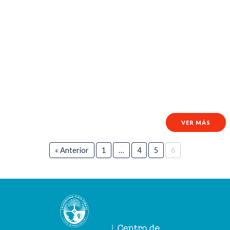
VER MÁS
« Anterior
1
…
4
5
6